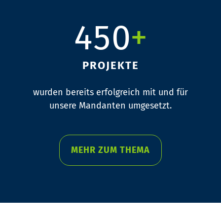
3
4
8
8
6
9
8
4
5
0
+
9
9
7
9
5
6
1
8
PROJEKTE
wurden bereits erfolgreich mit und
für
6
7
2
9
unsere Mandanten umgesetzt.
7
8
3
MEHR ZUM THEMA
8
9
4