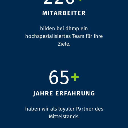
3
2
3
3
1
MITARBEITER
4
3
bilden bei dhmp ein
0
4
4
2
hochspezialisiertes
Team für Ihre
Ziele.
5
4
0
1
5
5
3
6
5
+
1
2
6
6
4
7
6
JAHRE ERFAHRUNG
2
3
7
7
5
haben wir als loyaler Partner
des
8
7
Mittelstands.