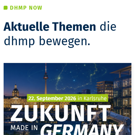
9
5
DHMP NOW
6
Aktuelle Themen
die
dhmp bewegen.
7
8
9