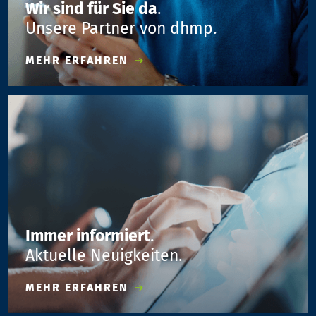
Wir sind für Sie da
.
Unsere Partner von dhmp.
MEHR ERFAHREN
Immer informiert
.
Aktuelle Neuigkeiten.
MEHR ERFAHREN