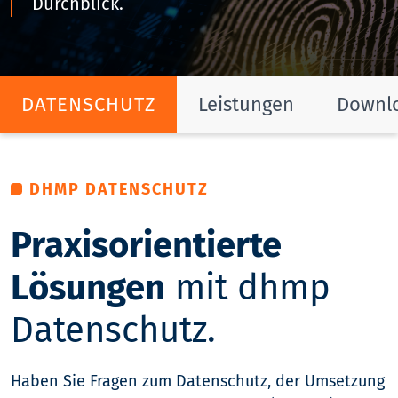
Durchblick.
DATENSCHUTZ
Leistungen
Downl
DHMP DATENSCHUTZ
Praxisorientierte
Lösungen
mit
dhmp
Datenschutz.
Haben Sie Fragen zum Datenschutz, der Umsetzung