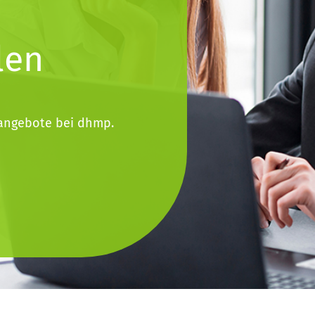
len
angebote bei dhmp.