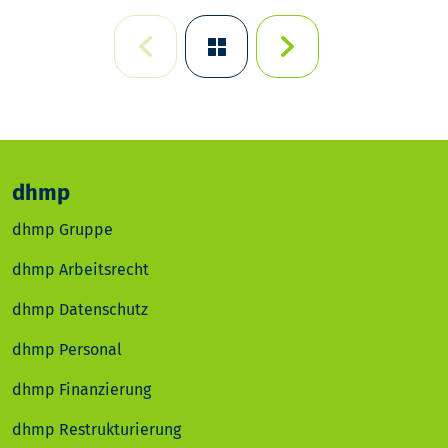
dhmp
dhmp Gruppe
dhmp Arbeitsrecht
dhmp Datenschutz
dhmp Personal
dhmp Finanzierung
dhmp Restrukturierung