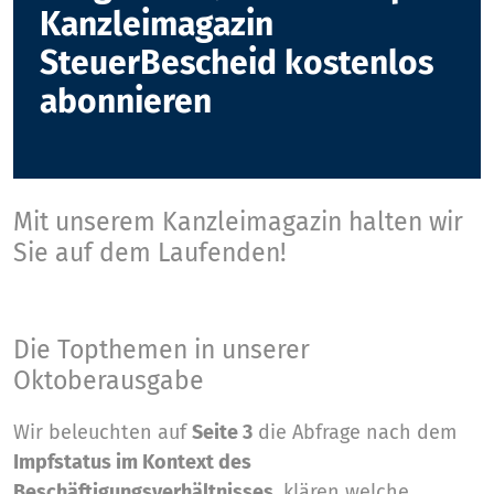
Kanzleimagazin
SteuerBescheid kostenlos
abonnieren
Mit unserem Kanzleimagazin halten wir
Sie auf dem Laufenden!
Die Topthemen in unserer
Oktoberausgabe
Wir beleuchten auf
Seite 3
die Abfrage nach dem
Impfstatus im Kontext des
Beschäftigungsverhältnisses
, klären welche