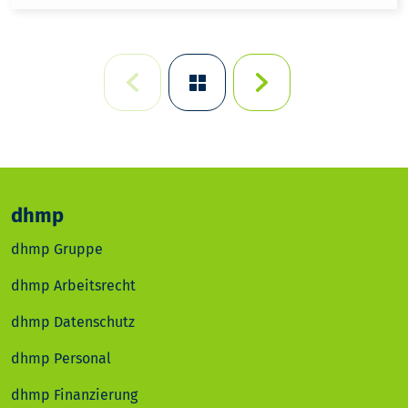
dhmp
dhmp Gruppe
dhmp Arbeitsrecht
dhmp Datenschutz
dhmp Personal
dhmp Finanzierung