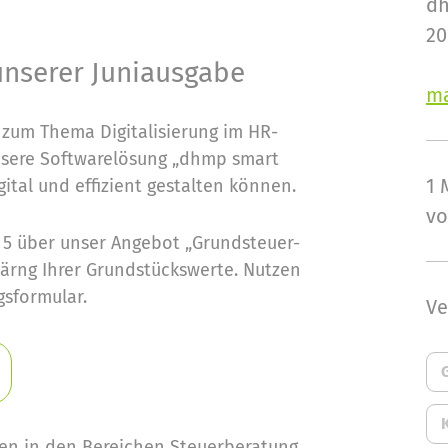
d
20
unserer Juniausgabe
m
s zum Thema Digitalisierung im HR-
nsere Softwarelösung „dhmp smart
1 
ital und effizient gestalten können.
vo
e 5 über unser Angebot „Grundsteuer-
klärng Ihrer Grundstückswerte. Nutzen
gsformular.
Ve
en in den Bereichen Steuerberatung