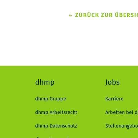
ZURÜCK ZUR ÜBERSI
dhmp
Jobs
dhmp Gruppe
Karriere
dhmp Arbeitsrecht
Arbeiten bei 
dhmp Datenschutz
Stellenangebo