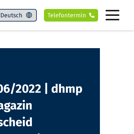
Telefontermin
06/2022 | dhmp
agazin
scheid