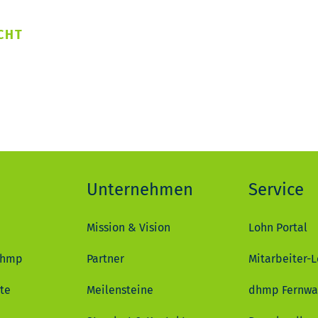
CHT
Unternehmen
Service
Mission & Vision
Lohn Portal
dhmp
Partner
Mitarbeiter-L
te
Meilensteine
dhmp Fernwa