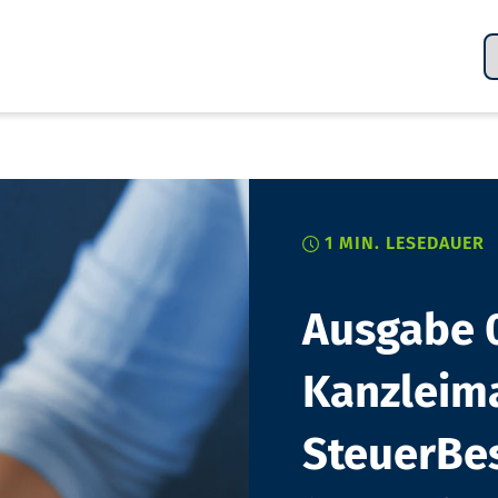
1 MIN.
LESEDAUER
Ausgabe 
Kanzleim
SteuerBe