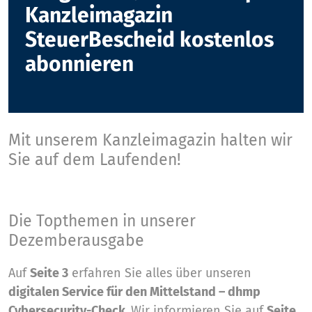
Kanzleimagazin
SteuerBescheid kostenlos
abonnieren
Mit unserem Kanzleimagazin halten wir
Sie auf dem Laufenden!
Die Topthemen in unserer
Dezemberausgabe
Auf
Seite 3
erfahren Sie alles über unseren
digitalen Service für den Mittelstand – dhmp
Cybersecurity-Check.
Wir informieren Sie auf
Seite