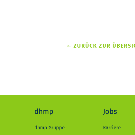
ZURÜCK ZUR ÜBERSI
dhmp
Jobs
dhmp Gruppe
Karriere