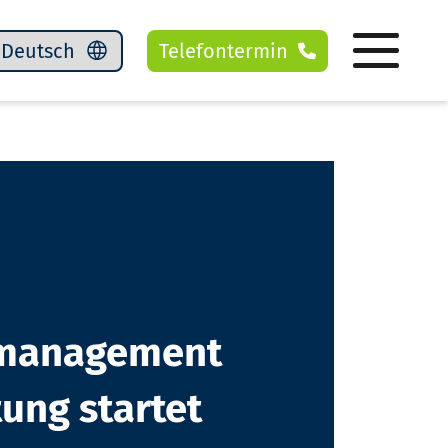
Telefontermin
lmanagement
ung startet