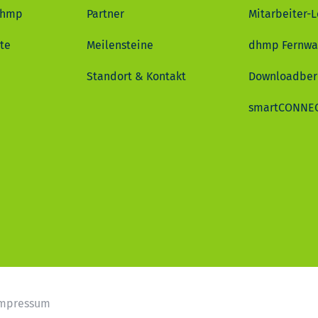
dhmp
Partner
Mitarbeiter-L
te
Meilensteine
dhmp Fernwa
Standort & Kontakt
Downloadber
smartCONNE
mpressum