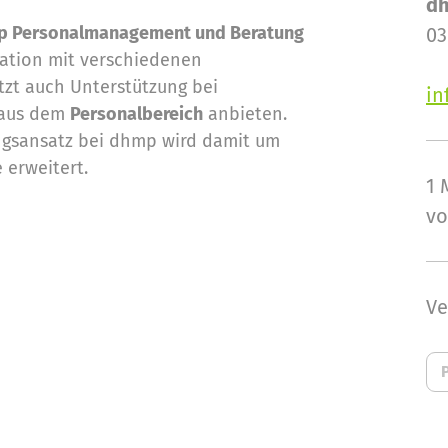
dh
p Personalmanagement und Beratung
03
ation mit verschiedenen
tzt auch Unterstützung bei
in
 aus dem
Personalbereich
anbieten.
ngsansatz bei dhmp wird damit um
 erweitert.
1 
vo
Ve