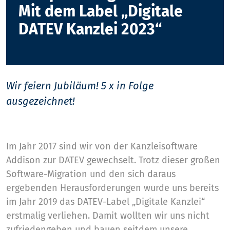
Mit dem Label „Digitale
DATEV Kanzlei 2023“
Wir feiern Jubiläum! 5 x in Folge
ausgezeichnet!
Im Jahr 2017 sind wir von der Kanzleisoftware
Addison zur DATEV gewechselt. Trotz dieser großen
Software-Migration und den sich daraus
ergebenden Herausforderungen wurde uns bereits
im Jahr 2019 das DATEV-Label „Digitale Kanzlei“
erstmalig verliehen. Damit wollten wir uns nicht
zufriedengeben und bauen seitdem unsere