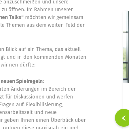
Sie anzuschmeißen und unsere
 zu öffnen. Im Rahmen unserer
hen Talks“
möchten wir gemeinsam
lle Themen aus dem weiten Feld der
n Blick auf ein Thema, das aktuell
tigt und in den kommenden Monaten
winnen dürfte:
neuen Spielregeln:
nten Änderungen im Bereich der
tzt für Diskussionen und werfen
Anja Neifeind
ragen auf. Flexibilisierung,
Rechtsanwältin |
uensarbeitszeit und neue
Fachanwältin für
ir geben Ihnen einen Überblick über
Arbeitsrecht
, ordnen diese praxisnah ein und