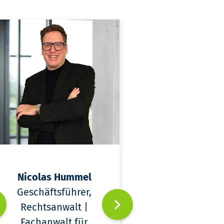
Nicolas Hummel
Alexis Argyr
Geschäftsführer,
Brauns
Rechtsanwalt |
Rechtsanw
Fachanwalt für