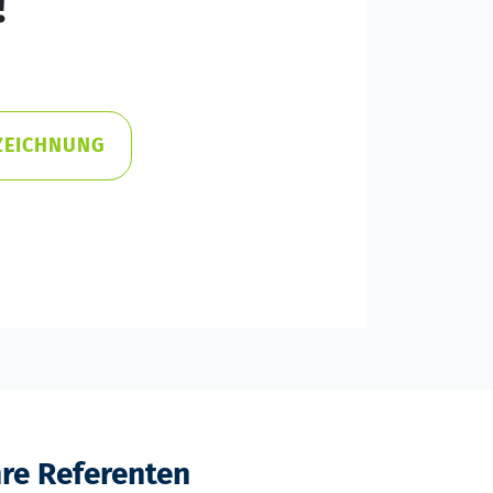
!
ZEICHNUNG
hre Referenten