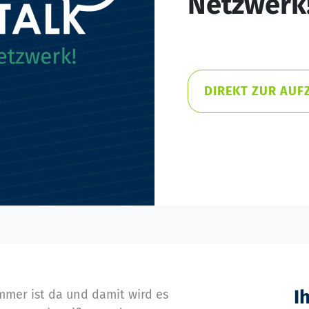
Netzwerk
DIREKT ZUR AUF
I
ommer ist da und damit wird es