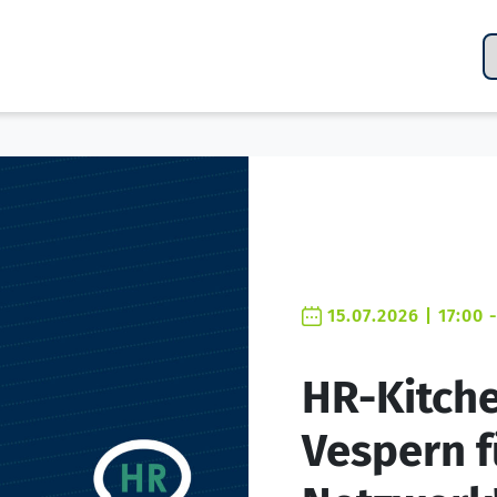
15.07.2026 | 17:00 
HR-Kitche
Vespern f