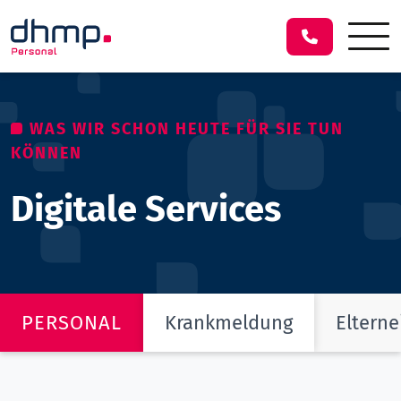
WAS WIR SCHON HEUTE FÜR SIE TUN
KÖNNEN
Digitale Services
PERSONAL
Krankmeldung
Elterne