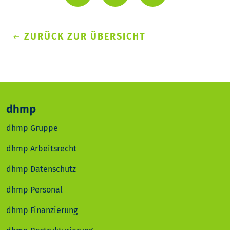
ZURÜCK ZUR ÜBERSICHT
dhmp
dhmp Gruppe
dhmp Arbeitsrecht
dhmp Datenschutz
dhmp Personal
dhmp Finanzierung