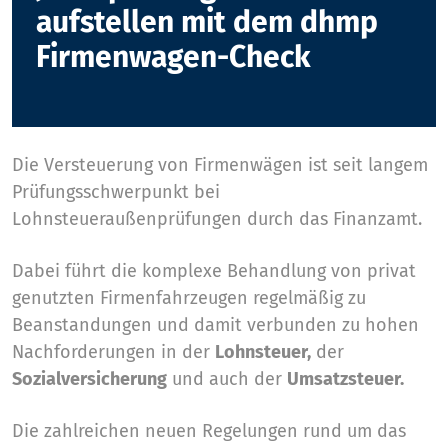
aufstellen mit dem dhmp
Firmenwagen-Check
Die Versteuerung von Firmenwägen ist seit langem
Prüfungsschwerpunkt bei
Lohnsteueraußenprüfungen durch das Finanzamt.
Dabei führt die komplexe Behandlung von privat
genutzten Firmenfahrzeugen regelmäßig zu
Beanstandungen und damit verbunden zu hohen
Nachforderungen in der
Lohnsteuer,
der
Sozialversicherung
und auch der
Umsatzsteuer.
Die zahlreichen neuen Regelungen rund um das