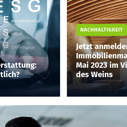
NACHHALTIGKEIT
Jetzt anmelde
Immobilienma
rstattung:
Mai 2023 im V
tlich?
des Weins