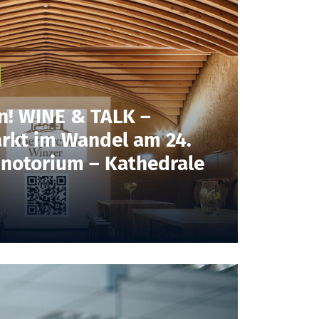
n! WINE & TALK –
rkt im Wandel am 24.
inotorium – Kathedrale