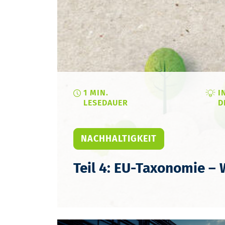
1 MIN.
I
LESEDAUER
D
NACHHALTIGKEIT
Teil 4: EU-Taxonomie – W